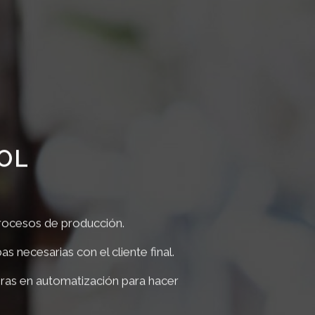
OL
 procesos de producción.
necesarias con el cliente final.
ras en automatización para hacer